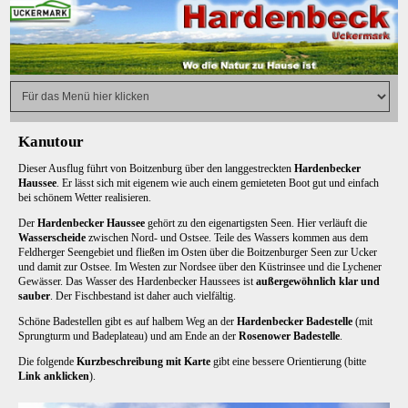
Kanutour
Dieser Ausflug führt von Boitzenburg über den langgestreckten
Hardenbecker
Haussee
. Er lässt sich mit eigenem wie auch einem gemieteten Boot gut und einfach
bei schönem Wetter realisieren.
Der
Hardenbecker Haussee
gehört zu den eigenartigsten Seen. Hier verläuft die
Wasserscheide
zwischen Nord- und Ostsee. Teile des Wassers kommen aus dem
Feldherger Seengebiet und fließen im Osten über die Boitzenburger Seen zur Ucker
und damit zur Ostsee. Im Westen zur Nordsee über den Küstrinsee und die Lychener
Gewässer. Das Wasser des Hardenbecker Haussees ist
außergewöhnlich klar und
sauber
. Der Fischbestand ist daher auch vielfältig.
Schöne Badestellen gibt es auf halbem Weg an der
Hardenbecker Badestelle
(mit
Sprungturm und Badeplateau) und am Ende an der
Rosenower Badestelle
.
Die folgende
Kurzbeschreibung mit Karte
gibt eine bessere Orientierung (bitte
Link anklicken
).