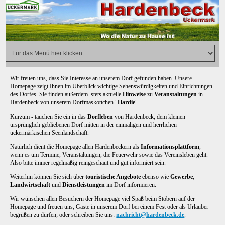
Wir freuen uns, dass Sie Interesse an unserem Dorf gefunden haben. Unsere
Homepage zeigt Ihnen im Überblick wichtige Sehenswürdigkeiten und Einrichtungen
des Dorfes. Sie finden außerdem stets aktuelle
Hinweise
zu
Veranstaltungen
in
Hardenbeck von unserem Dorfmaskottchen "
Hardie
".
Kurzum - tauchen Sie ein in das
Dorfleben
von Hardenbeck, dem kleinen
ursprünglich gebliebenen Dorf mitten in der einmaligen und herrlichen
uckermärkischen Seenlandschaft.
Natürlich dient die Homepage allen Hardenbeckern als
Informationsplattform
,
wenn es um Termine, Veranstaltungen, die Feuerwehr sowie das Vereinsleben geht.
Also bitte immer regelmäßig reingeschaut und gut informiert sein.
Weiterhin können Sie sich über
touristische Angebote
ebenso wie
Gewerbe
,
Landwirtschaft
und
Dienstleistungen
im Dorf informieren.
Wir wünschen allen Besuchern der Homepage viel Spaß beim Stöbern auf der
Homepage und freuen uns, Gäste in unserem Dorf bei einem Fest oder als Urlauber
begrüßen zu dürfen; oder schreiben Sie uns:
nachricht@hardenbeck.de
.